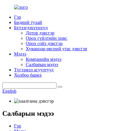
Гэр
Бидний тухай
Бүтээгдэхүүнүүд
Дотор дэвсгэр
Орох гүйлтийн хивс
Орох сойз дэвсгэр
Хуванцар өвсний утас дэвсгэр
Мэдээ
Компанийн мэдээ
Салбарын мэдээ
Түгээмэл асуултууд
Холбоо барих
English
Салбарын мэдээ
Гэр